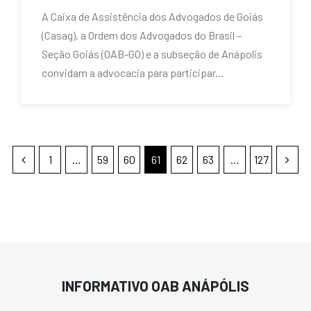
A Caixa de Assistência dos Advogados de Goiás
(Casag), a Ordem dos Advogados do Brasil –
Seção Goiás (OAB-GO) e a subseção de Anápolis
convidam a advocacia para participar...
1
…
59
60
61
62
63
…
127
INFORMATIVO OAB ANÁPÓLIS