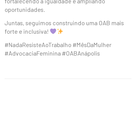
fortalecendo a igualdade e ampliando
oportunidades.
Juntas, seguimos construindo uma OAB mais
forte e inclusiva!
#NadaResisteAoTrabalho #MêsDaMulher
#AdvocaciaFeminina #OABAnápolis