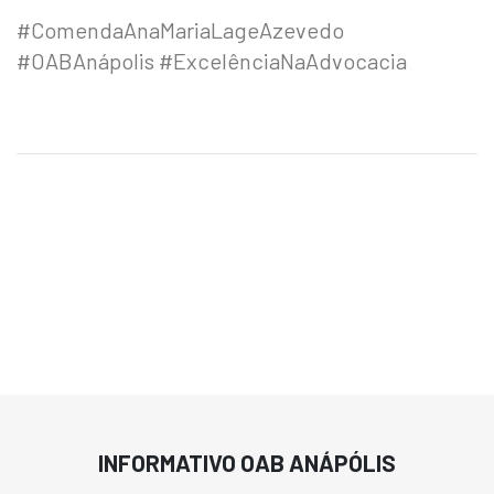
#ComendaAnaMariaLageAzevedo
#OABAnápolis #ExcelênciaNaAdvocacia
INFORMATIVO OAB ANÁPÓLIS