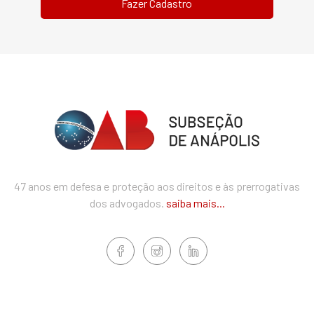
47 anos em defesa e proteção aos direitos e às prerrogativas
dos advogados.
saiba mais...