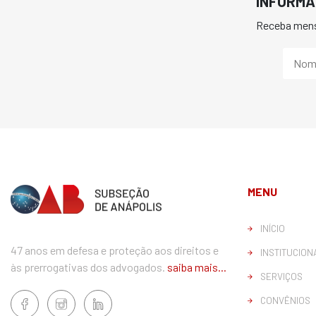
INFORMA
Receba mens
MENU
INÍCIO
47 anos em defesa e proteção aos direitos e
INSTITUCION
às prerrogativas dos advogados.
saiba mais...
SERVIÇOS
CONVÊNIOS