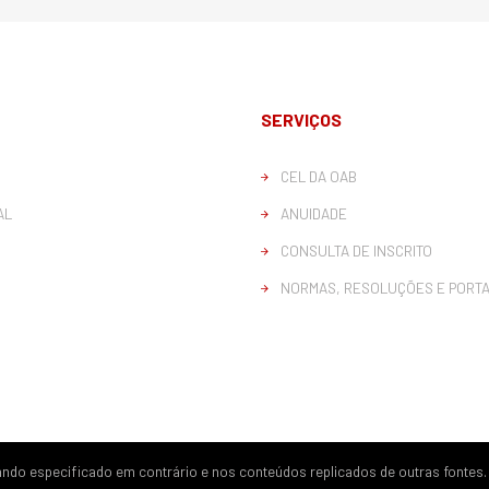
SERVIÇOS
CEL DA OAB
AL
ANUIDADE
CONSULTA DE INSCRITO
NORMAS, RESOLUÇÕES E PORTA
quando especificado em contrário e nos conteúdos replicados de outras fontes.