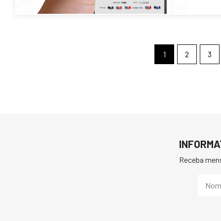
1
2
3
INFORMA
Receba mens