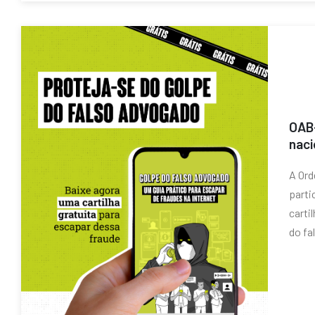
OAB-
naci
A Ord
parti
carti
do fal