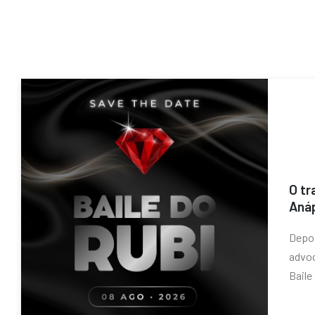
O tr
Anáp
Depoi
advoc
Baile