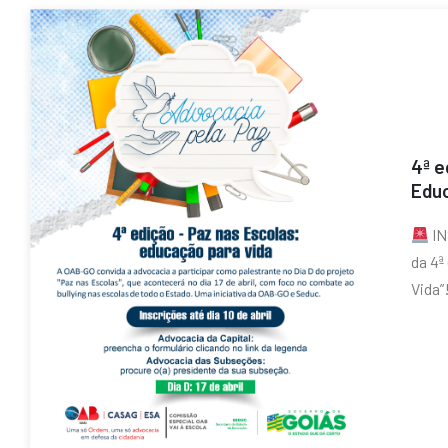
4ª e
Educ
IN
da 4ª
Vida”!