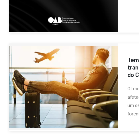
Tema
tran
do 
O tra
afeta
um de
foren