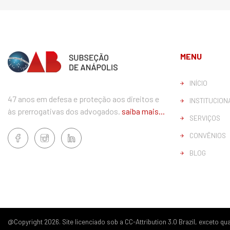
MENU
INÍCIO
47 anos em defesa e proteção aos direitos e
INSTITUCION
às prerrogativas dos advogados.
saiba mais...
SERVIÇOS
CONVÊNIOS
BLOG
@Copyright 2026. Site licenciado sob a CC-Attribution 3.0 Brazil, exceto 