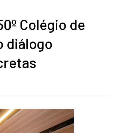
50º Colégio de
o diálogo
cretas