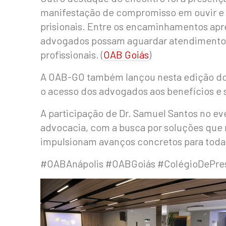
manifestação de compromisso em ouvir e 
prisionais. Entre os encaminhamentos apr
advogados possam aguardar atendimento de
profissionais. (
OAB Goiás
)
A OAB-GO também lançou nesta edição do C
o acesso dos advogados aos benefícios e s
A participação de Dr. Samuel Santos no ev
advocacia, com a busca por soluções que 
impulsionam avanços concretos para toda 
#OABAnápolis #OABGoiás #ColégioDePres