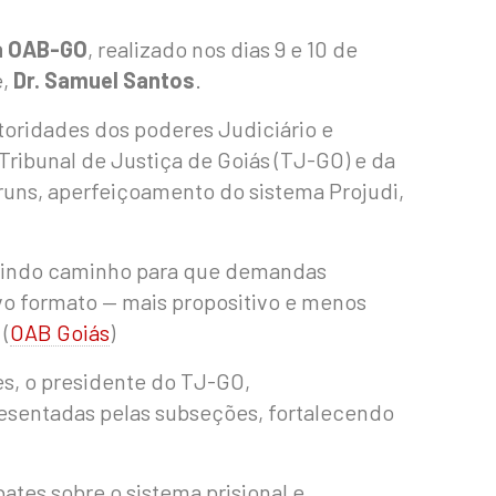
da OAB-GO
, realizado nos dias 9 e 10 de
e,
Dr. Samuel Santos
.
utoridades dos poderes Judiciário e
Tribunal de Justiça de Goiás (TJ-GO) e da
runs, aperfeiçoamento do sistema Projudi,
abrindo caminho para que demandas
vo formato — mais propositivo e menos
(
OAB Goiás
)
s, o presidente do TJ-GO,
sentadas pelas subseções, fortalecendo
ates sobre o sistema prisional e