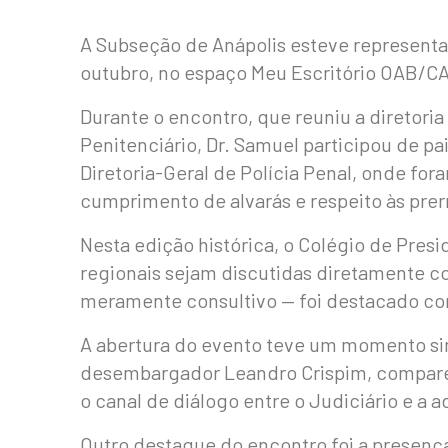
A Subseção de Anápolis esteve represent
outubro, no espaço Meu Escritório OAB/CA
Durante o encontro, que reuniu a diretori
Penitenciário, Dr. Samuel participou de pa
Diretoria-Geral de Polícia Penal, onde fo
cumprimento de alvarás e respeito às prer
Nesta edição histórica, o Colégio de Pre
regionais sejam discutidas diretamente c
meramente consultivo — foi destacado com
A abertura do evento teve um momento sim
desembargador Leandro Crispim, comparec
o canal de diálogo entre o Judiciário e a a
Outro destaque do encontro foi a presença 