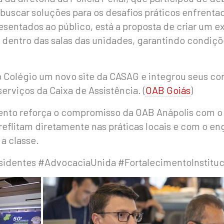
buscar soluções para os desafios práticos enfrent
esentados ao público, está a proposta de criar um
ntro das salas das unidades, garantindo condições
olégio um novo site da CASAG e integrou seus conv
erviços da Caixa de Assistência. (
OAB Goiás
)
ento reforça o compromisso da OAB Anápolis com o 
reflitam diretamente nas práticas locais e com o e
a classe.
identes #AdvocaciaUnida #FortalecimentoInstituc