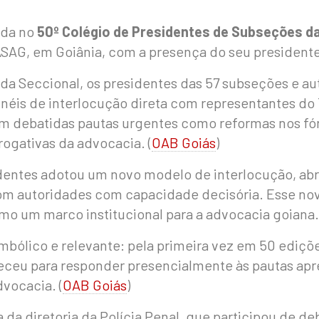
ada no
50º Colégio de Presidentes de Subseções 
SAG, em Goiânia, com a presença do seu president
a da Seccional, os presidentes das 57 subseções e a
inéis de interlocução direta com representantes do 
ram debatidas pautas urgentes como reformas nos fó
rogativas da advocacia. (
OAB Goiás
)
sidentes adotou um novo modelo de interlocução, 
om autoridades com capacidade decisória. Esse no
o um marco institucional para a advocacia goiana. 
bólico e relevante: pela primeira vez em 50 ediçõe
eu para responder presencialmente às pautas apre
dvocacia. (
OAB Goiás
)
da diretoria da Polícia Penal, que participou de deb