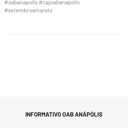
#oabanapolis #cajoabanapolis
#setembroamarelo
INFORMATIVO OAB ANÁPÓLIS