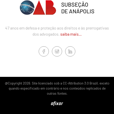
47 anos em defesa e proteção aos direitos e às prerrogativas
dos advogados.
saiba mais...
@Copyright 2026. Site licenciado sob a CC-Attribution 3.0 Brazil, exceto
quando especificado em contrário e nos conteúdos replicados de
outras fontes.