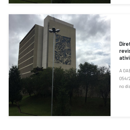
Dire
revi
ativ
A OAB
054/2
no dia