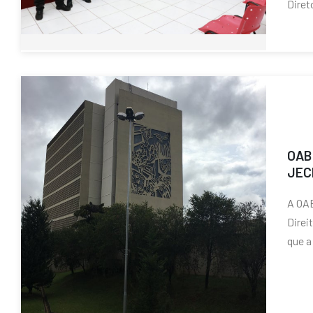
Diret
OAB 
JECR
A OAB
Direi
que a