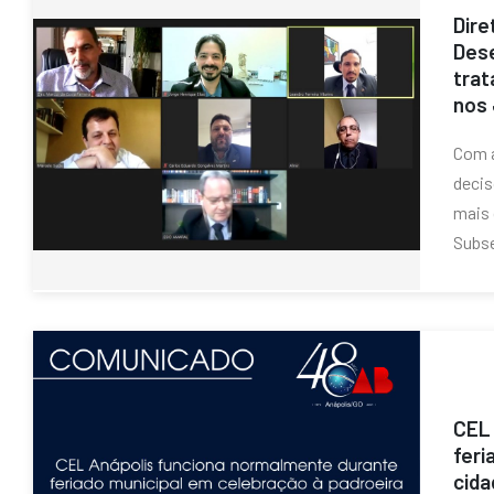
Dire
Dese
trat
nos 
Com a
decis
mais 
Subse
CEL 
feri
cida