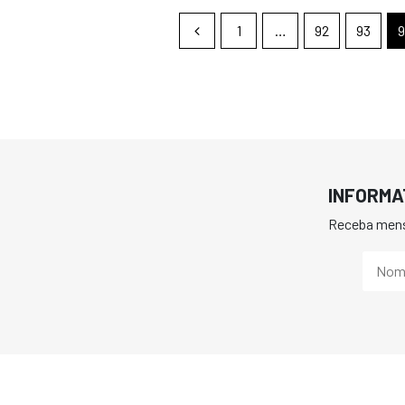
1
…
92
93
9
INFORMA
Receba mens