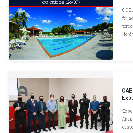
O CEL
feria
terça
Horár
OAB 
Expo
Expos
Anápo
custo