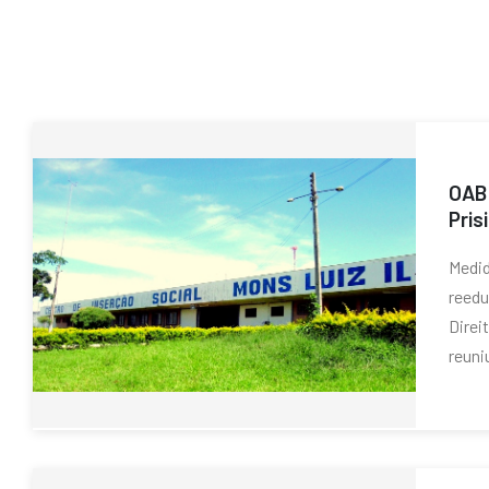
OAB
Pris
Medid
reed
Direi
reuniu