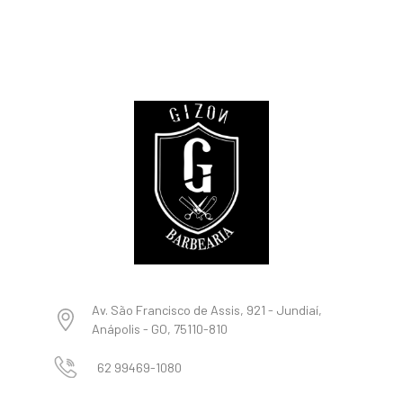
Av. São Francisco de Assis, 921 - Jundiaí,
Anápolis - GO, 75110-810
62 99469-1080